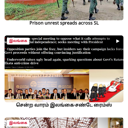
Prison unrest spreads across SL
இலங்கை
சென்ற வாரம் இலங்கை-சண்டே ரைம்ஸ்
இலங்கை