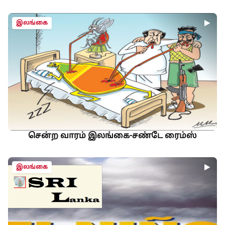
இலங்கை
சென்ற வாரம் இலங்கை-சண்டே ரைம்ஸ்
இலங்கை