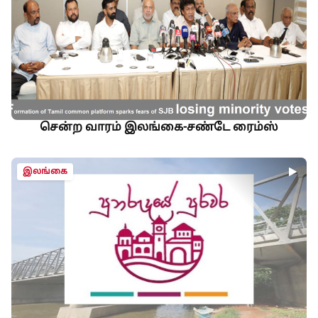
சென்ற வாரம் இலங்கை-சண்டே ரைம்ஸ்
இலங்கை