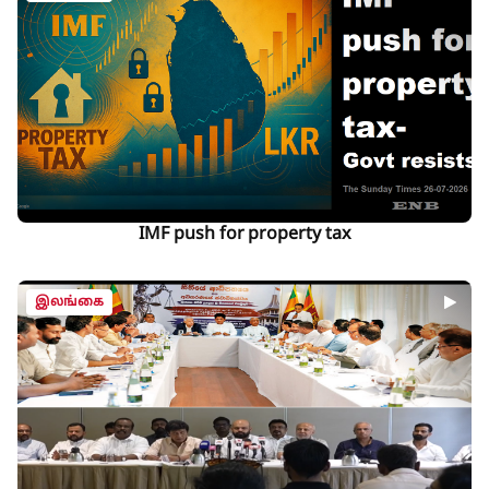
IMF push for property tax
இலங்கை