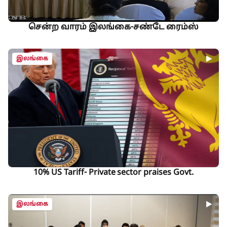
சென்ற வாரம் இலங்கை-சண்டே ரைம்ஸ்
இலங்கை
10% US Tariff- Private sector praises Govt.
இலங்கை