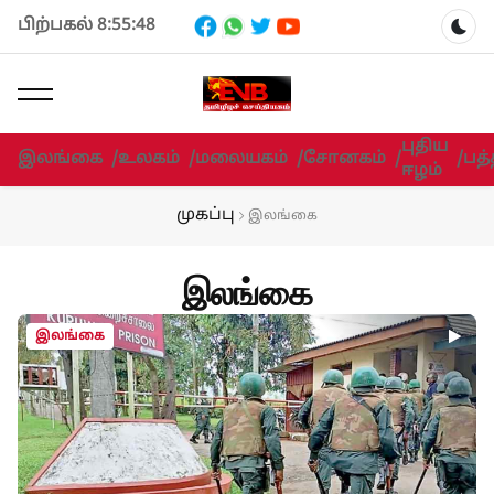
பிற்பகல் 8:55:49
Dar
புதிய
இலங்கை
/
உலகம்
/
மலையகம்
/
சோனகம்
/
/
பத்
ஈழம்
முகப்பு
இலங்கை
இலங்கை
இலங்கை