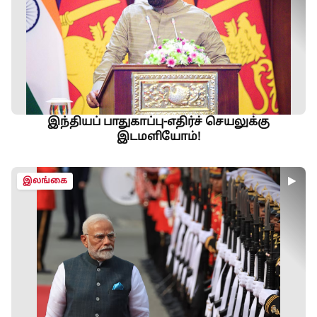
இந்தியப் பாதுகாப்பு-எதிர்ச் செயலுக்கு
இடமளியோம்!
இலங்கை