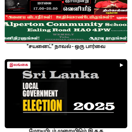
"சயனைட்" நாவல் - ஒரு பார்வை
இலங்கை
மோடியிடம் முறையிடும் இ.த.க