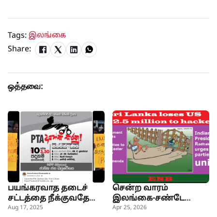
Tags:
இலங்கை
Share:
ஒத்தவை:
பயங்கரவாத தடைச்
சென்ற வாரம்
சட்டத்தை நீக்குவதே
இலங்கை-சண்டே
அரசின் நோக்கம் -
ரைம்ஸ்
Aug 17, 2025
Apr 25, 2026