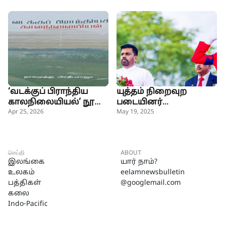
அமைச்சர்
‘வடக்குப் பிராந்திய
யுத்தம் நிறைவுற
காலநிலையியல்’ நூல்
படையினர்
வெளியீடு
உயிர்த்தியாகம்
Apr 25, 2026
May 19, 2025
செய்தனர்-ஜனாதிபதி
செய்தி
ABOUT
இலங்கை
யார் நாம்?
உலகம்
eelamnewsbulletin
பத்திகள்
@googlemail.com
கலை
Indo-Pacific