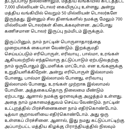
தட்டுப்பாடு நிலவினாலும், மத்திய வங்கியில் கிட்டத்தட்ட
7,000 மில்லியன் டொலர் கையிருப்பு உள்ளது. அன்று
மத்திய வங்கியில் வெறும் 50 மில்லியன் டொலர்களே
இருந்தது. இன்னும் சில தினங்களில் நமக்கு மேலும் 700
மில்லியன் டொலர்கள் கிடைக்கவுள்ளன. அப்போது
கணிசமான டொலர் இருப்பு நம்மிடம் இருக்கும்.
இருப்பினும், நாம் நாட்டின் பொருளாதாரத்தை
முறையாகக் கையாள வேண்டும். இறக்குமதி
செய்யப்படும் எரிபொருள், எரிவாயு , பால்மா, உரங்கள்
ஆகியவற்றில் எந்தவொரு தட்டுப்பாடும் ஏற்படுவதற்கு
நாம் ஒருபோதும் இடமளிக்க மாட்டோம். என உங்களுக்கு
உறுதியளிக்கிறேன். அன்று எரிபொருள் இல்லாமல்
போனது, பால்மா இல்லாமல் போனது, எரிவாயு
இல்லாமல் போனது, உரங்கள் முற்றாக இல்லாமல்
போயின. அத்தகையதொரு நிலைமை மீண்டும்
ஏற்படாது. ஆனால் நமக்கு ஓரளவுக்கு அழுத்தம் உள்ளது.
அதை நாம் முகாமைத்துவம் செய்ய வேண்டும். நாட்டின்
உட்புறத்தில் பிரச்சினைகளை நாம் எதிர்கொண்டோம்.
டித்வா சூறாவளியை எதிர்கொண்டோம். அது ஒரு
உள்ளகப் பிரச்சினை. ஆனால், இது நமது கட்டுப்பாட்டிற்கு
அப்பாற்பட்ட மத்திய கிழக்கு பிராந்தியத்தில் நிலவும்