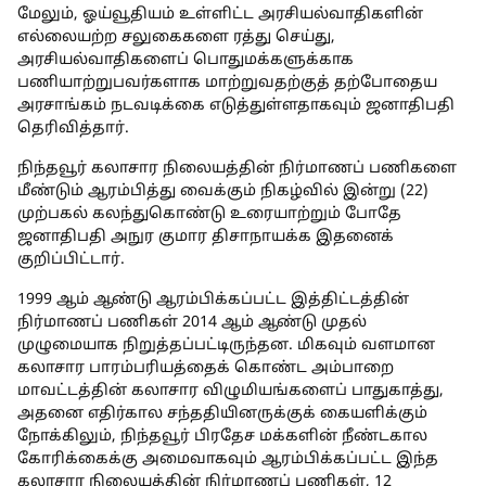
மேலும், ஓய்வூதியம் உள்ளிட்ட அரசியல்வாதிகளின்
எல்லையற்ற சலுகைகளை ரத்து செய்து,
அரசியல்வாதிகளைப் பொதுமக்களுக்காக
பணியாற்றுபவர்களாக மாற்றுவதற்குத் தற்போதைய
அரசாங்கம் நடவடிக்கை எடுத்துள்ளதாகவும் ஜனாதிபதி
தெரிவித்தார்.
நிந்தவூர் கலாசார நிலையத்தின் நிர்மாணப் பணிகளை
மீண்டும் ஆரம்பித்து வைக்கும் நிகழ்வில் இன்று (22)
முற்பகல் கலந்துகொண்டு உரையாற்றும் போதே
ஜனாதிபதி அநுர குமார திசாநாயக்க இதனைக்
குறிப்பிட்டார்.
1999 ஆம் ஆண்டு ஆரம்பிக்கப்பட்ட இத்திட்டத்தின்
நிர்மாணப் பணிகள் 2014 ஆம் ஆண்டு முதல்
முழுமையாக நிறுத்தப்பட்டிருந்தன. மிகவும் வளமான
கலாசார பாரம்பரியத்தைக் கொண்ட அம்பாறை
மாவட்டத்தின் கலாசார விழுமியங்களைப் பாதுகாத்து,
அதனை எதிர்கால சந்ததியினருக்குக் கையளிக்கும்
நோக்கிலும், நிந்தவூர் பிரதேச மக்களின் நீண்டகால
கோரிக்கைக்கு அமைவாகவும் ஆரம்பிக்கப்பட்ட இந்த
கலாசார நிலையத்தின் நிர்மாணப் பணிகள், 12