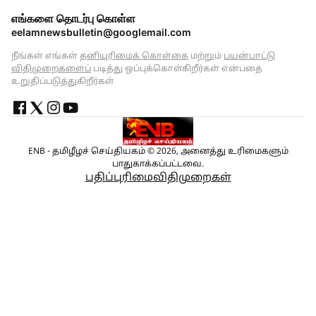
எங்களை தொடர்பு கொள்ள
eelamnewsbulletin@googlemail.com
நீங்கள் எங்கள்
தனியுரிமைக் கொள்கை
மற்றும்
பயன்பாட்டு
விதிமுறைகளைப்
படித்து ஒப்புக்கொள்கிறீர்கள் என்பதை
உறுதிப்படுத்துகிறீர்கள்
ENB - தமிழீழச் செய்தியகம் © 2026, அனைத்து உரிமைகளும்
பாதுகாக்கப்பட்டவை.
பதிப்புரிமை
விதிமுறைகள்