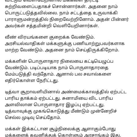
விட்டும் வெளியேறினால் மக்களை திரட்டி
சுற்றிவளைப்பதாகச் சொன்னார்கள். அதனை நாம்
பொருட்படுத்தவில்லை. நாம் சட்டத்தை உருவாக்கி
பாராளுமன்றத்தில் நிறைவேற்றினோம். அதன் பின்னர்
அவர்கள் சத்தமின்றி வெளியேறினார்கள்.
வீண் விரயங்களை குறைக்க வேண்டும்.
அரசியல்வாதிகள் மக்களுக்கு பணியாற்றுபவர்களாக
மாற்ற வேண்டும். அதனை நாம் செய்திருக்கிறோம்.
மக்களின் பொருளாதார நிலையை கட்டியெழுப்ப
வேண்டும். படிப்படியாக நாம் பொருளாதாரதை
மேம்படுத்தி வந்தோம். ஆனால் பல சவால்களை
எதிர்கொள்ள நேரிட்டது.
டித்வா சூறாவளியினால் அண்மைக்காலத்தில் ஏற்பட்ட
பாரிய தாக்கம் ஏற்பட்டது. சுனாமியை விட பாரிய
அளவிலான பொருளாதார இழப்பு ஏற்பட்டது.
டித்வாவுக்கு முகங்கொடுத்து மீண்டும் முன்னேறிச்
செல்ல முடிவு செய்தோம்.
மக்கள் இக்கட்டான சூழ்நிலைக்கு ஆளாகும்போது
மக்களைக் கவனித்துக் கொள்ளும் அரசாங்கம் இது.