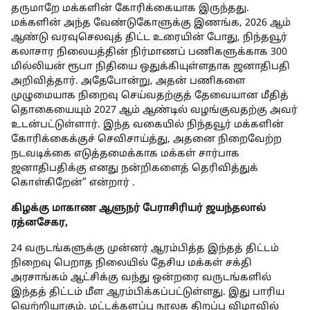
தருமாறே மக்களின் கோரிக்கையாக இருந்தது.
மக்களின் அந்த வேண்டுகோளுக்கு இணங்க, 2026 ஆம்
ஆண்டு வரவுசெலவுத் திட்ட உரையின் போது, நிந்தவூர்
கலாசார நிலையத்தின் நிர்மாணப் பணிகளுக்காக 300
மில்லியன் ரூபா நிதியை ஒதுக்கியுள்ளதாக ஜனாதிபதி
அறிவித்தார். அதேபோன்று, அதன் பணிகளை
முழுமையாக நிறைவு செய்வதற்குத் தேவையான மீதித்
தொகையையும் 2027 ஆம் ஆண்டில் வழங்குவதற்கு அவர்
உடன்பட்டுள்ளார். இந்த வகையில் நிந்தவூர் மக்களின்
கோரிக்கைக்குச் செவிசாய்த்து, அதனை நிறைவேற்ற
நடவடிக்கை எடுத்தமைக்காக மக்கள் சார்பாக
ஜனாதிபதிக்கு எனது நன்றிகளைத் தெரிவித்துக்
கொள்கிறேன்” என்றார் .
கிழக்கு மாகாண ஆளுநர் பேராசிரியர் ஜயந்தலால்
ரத்னசேகர,
24 வருடங்களுக்கு முன்னர் ஆரம்பித்த இந்தத் திட்டம்
நிறைவு பெறாத நிலையில் தேசிய மக்கள் சக்தி
அரசாங்கம் ஆட்சிக்கு வந்து ஒன்றரை வருடங்களில்
இந்தத் திட்டம் மீள ஆரம்பிக்கப்பட்டுள்ளது. இது பாரிய
வெற்றியாகும். மட்டக்களப்பு நூலக திறப்பு விழாவில்